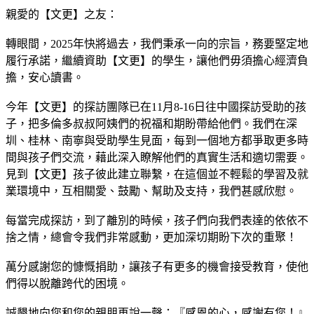
親愛的【文更】之友：
轉眼間，2025年快將過去，我們秉承一向的宗旨，務要堅定地
履行承諾，繼續資助【文更】的學生，讓他們毋須擔心經濟負
擔，安心讀書。
今年【文更】的探訪團隊已在11月8-16日往中國探訪受助的孩
子，把多倫多叔叔阿姨們的祝福和期盼帶給他們。我們在深
圳、桂林、南寧與受助學生見面，每到一個地方都爭取更多時
間與孩子們交流，藉此深入瞭解他們的真實生活和適切需要。
見到【文更】孩子彼此建立聯繫，在這個並不輕鬆的學習及就
業環境中，互相關愛、鼓勵、幫助及支持，我們甚感欣慰。
每當完成探訪，到了離別的時候，孩子們向我們表達的依依不
捨之情，總會令我們非常感動，更加深切期盼下次的重聚！
萬分感謝您的慷慨捐助，讓孩子有更多的機會接受教育，使他
們得以脫離跨代的困境。
誠懇地向您和您的親朋再說一聲：『感恩的心，感謝有您！』