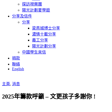
探訪視察團
陽光計劃夏學遊
分享及信件
分享
梁燕城博士分享
濃情十載分享
義工分享
陽光計劃分享
中國學生來信
捐款
聯絡
English
主頁
,
消息
2025年籌款呼籲 – 文更孩子多謝你 !