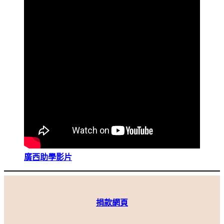
廣西助學影片
捐款網頁