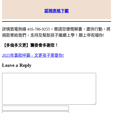
認捐表格下載
詳情致電熱線 416-786-9255。懇請您慷慨解囊，盡快行動，將
捐款寄給我們，支持及幫助孩子繼續上學！願上帝祝福你!
【多倫多文更】籌委會多謝您！
2025年籌款呼籲 – 文更孩子需要你!
Leave a Reply