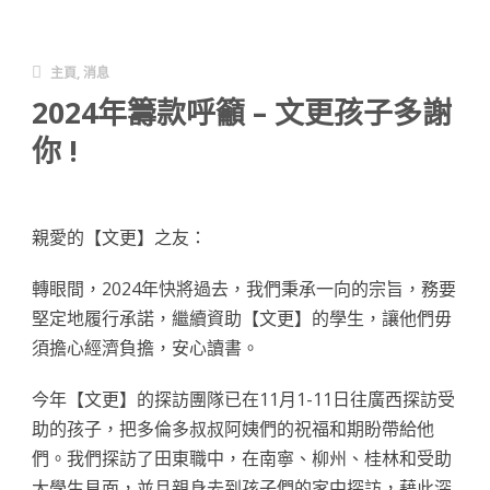
主頁
,
消息
2024年籌款呼籲 – 文更孩子多謝
你 !
親愛的【文更】之友：
轉眼間，2024年快將過去，我們秉承一向的宗旨，務要
堅定地履行承諾，繼續資助【文更】的學生，讓他們毋
須擔心經濟負擔，安心讀書。
今年【文更】的探訪團隊已在11月1-11日往廣西探訪受
助的孩子，把多倫多叔叔阿姨們的祝福和期盼帶給他
們。我們探訪了田東職中，在南寧、柳州、桂林和受助
大學生見面，並且親身去到孩子們的家中探訪，藉此深